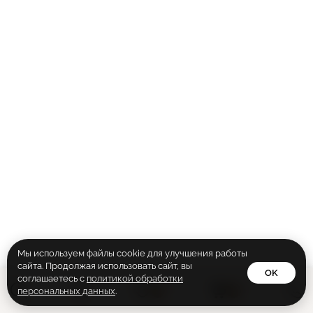
Str
Ручки
Co
Плинтусы
str
Подборки
Vis
Стеновые панели
Шп
Vis
Эм
Gra
Каталог
Lof
Lof
Ed
Мы используем файлы cookie для улучшения работы
сайта. Продолжая использовать сайт, вы
OK
соглашаетесь с
политикой обработки
0
0
персональных данных
.