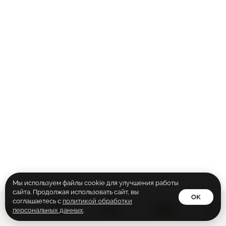
Str
Ручки
Co
Плинтусы
str
Подборки
Vis
Стеновые панели
Шп
Vis
Эм
Gra
Каталог
Lof
Lof
Ed
Мы используем файлы cookie для улучшения работы
сайта. Продолжая использовать сайт, вы
OK
соглашаетесь с
политикой обработки
0
0
персональных данных
.